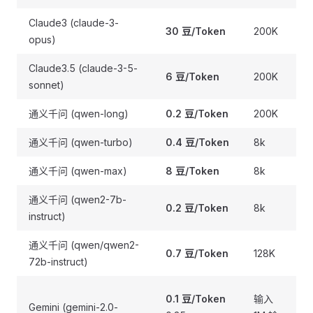
Claude3 (claude-3-
30 豆/Token
200K
opus)
Claude3.5 (claude-3-5-
6 豆/Token
200K
sonnet)
通义千问 (qwen-long)
0.2 豆/Token
200K
通义千问 (qwen-turbo)
0.4 豆/Token
8k
通义千问 (qwen-max)
8 豆/Token
8k
通义千问 (qwen2-7b-
0.2 豆/Token
8k
instruct)
通义千问 (qwen/qwen2-
0.7 豆/Token
128K
72b-instruct)
0.1 豆/Token
输入
Gemini (gemini-2.0-
1