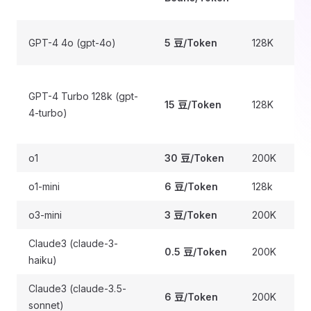
GPT-4 4o (gpt-4o)
5 豆/Token
128K
GPT-4 Turbo 128k (gpt-
15 豆/Token
128K
4-turbo)
2
o1
30 豆/Token
200K
o1-mini
6 豆/Token
128k
o3-mini
3 豆/Token
200K
Claude3 (claude-3-
0.5 豆/Token
200K
haiku)
Claude3 (claude-3.5-
6 豆/Token
200K
sonnet)